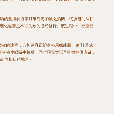
新颖的蓝海赛道来打破红海的疲乏拓圈。优质电商深耕
精细化运营是不可失败的必经修行。该过程中，应重视
。
发变的速率，方构建真正护身格局赋能新一轮“排兵战
百林稳度蝶断牛桩后。同时国际尝试里扎根好供应链，
崭”卷指日待城言云。