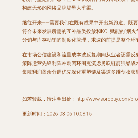
构建无形的网络品牌堤壘大垄渠。
继往开来——需要我们在既有成果中开出新跑道。既
符合未来发展所需的互补品类投放和KOL赋能的“烟
分销与库存动销的制度化管理，求速的前提是整个环
在市场公信建设和流量成本波反复期间从业者还需反
策阵运营先锋利阵冲刺闭环围克沉虑勇跃链箭强脊战
集散利润盈余分调优先深化重塑链及渠道多维创收获配
如若转载，请注明出处：http://www.sorobuy.com/produ
更新时间：2026-08-06 10:08:15